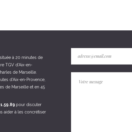
 située à 20 minutes de
are TGV d’Aix-en-
harles de Marseille.
nutes d’Aix-en-Provence,
s de Marseille et en 45
61.59.89
pour discuter
s aider à les concrétiser