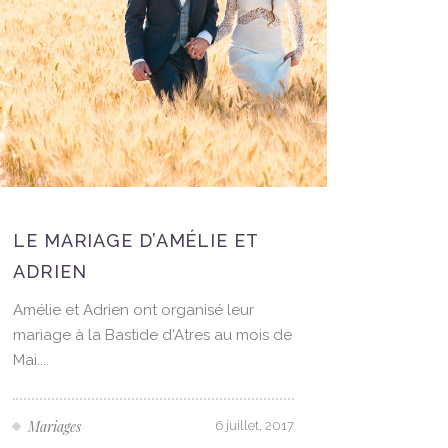
LE MARIAGE D’AMÉLIE ET
UN MA
ADRIEN
BASTI
Amélie et Adrien ont organisé leur
mariage à la Bastide d'Atres au mois de
Un mari
Mai....
d’Astres
sur La M
2023, Ka
Mariages
6 juillet, 2017
union d