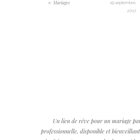
Mariages
19 septembre,
Astres.
2017
talisé
bre, 2024
t , le repas, le
Un lieu de rêve pour un mariage parf
 le coup !
professionnelle, disponible et bienveillant