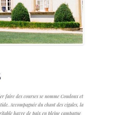
S
ler faire des courses se nomme Coudoux et
stide. Accompagnée du chant des cigales, la
éritable havre de paix en pleine campagne