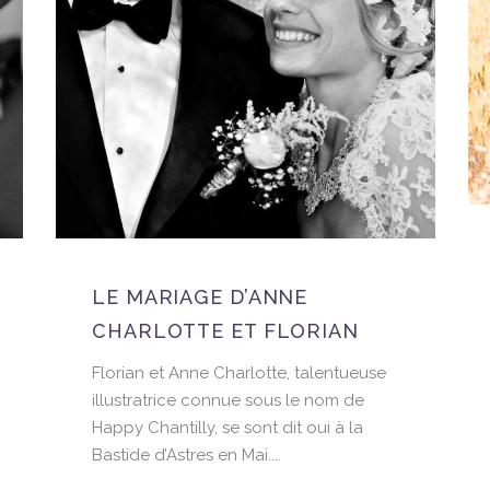
LE MARIAGE D’ANNE
CHARLOTTE ET FLORIAN
Florian et Anne Charlotte, talentueuse
illustratrice connue sous le nom de
Happy Chantilly, se sont dit oui à la
Bastide d’Astres en Mai....