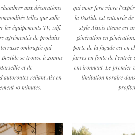
es chambres aux décorations
qui vous fera vivre l’expé
commodités telles que salle
la Bastide est entourée de 
r les équipements TV, wifi.
style Aixois 18eme est 
ers agrémentés de produits
génération en génération
 terrasse ombragée qui
porte de la façade est en c
a Bastide se trouve à 20mns
jarres en fonte de l’entré
arseille et de
environnant. Le premier vo
d’autoroutes reliant Aix en
limitation horaire dan
lement 10 minutes.
profite