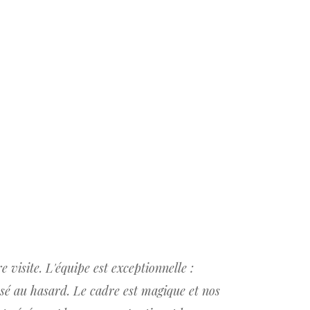
enchante
Ce mari
par...
La Bast
visite. L'équipe est exceptionnelle :
Un grand profe
aissé au hasard. Le cadre est magique et nos
notre mariage