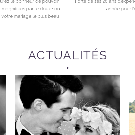
aurez le bonheur de pouvoir
Forte de ses 20 ans d’expéri
n magnifiées par le doux son
l’année pour l
de votre mariage le plus beau
.
ACTUALITÉS